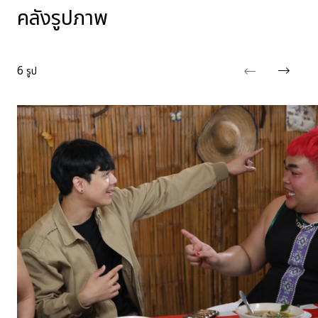
คลังรูปภาพ
6
รูป