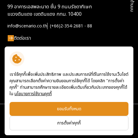
99 อาคารเอสพละนาด ชั้น 9 ถนนรัชดาภิเษก
แขวงดินแดง
เขตดินแดง กทม. 10400
info@scenario.co.th
(+66)2-354-2681 - 88
ติดต่อเรา
เราใช้คุกกี้เพื่อเพิ่มประสิทธิภาพ และประสบการณ์ที่ดีในการใช้งานเว็บไซต์
คุณสามารถเลือกตั้งค่าความยินยอมการใช้คุกกี้ได้ โดยคลิก "การตั้งค่า
คุกกี้" ท่านสามารถศึกษารายละเอียดเพิ่มเติมเกี่ยวกับประเภทของคุกกี้ได้
ใน
นโยบายการใช้งานคุกกี้
ยอมรับทั้งหมด
ข้อกำหนดและเงื่อนไข
นโยบายคุ้มครองข้อมูลความเป็นส่วนตัว
นโยบายคุกกี้
การตั้งค่าคุกกี้
แผนผังเว็บไซต์
© สงวนลิขสิทธิ์ พ.ศ. 2569 บริษัท ซีเนริโอ จำกัด