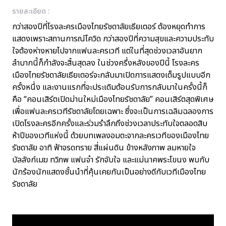
รายละเอียด :
กว่าสองปีที่โรงละครเมืองไทยรัชดาลัยเธียเตอร์ ต้องหยุดทำการ
แสดงเพราะสถานการณ์โควิด กว่าสองปีที่ความสุขและความประทับ
ใจต้องห่างหายไปจากแฟนละครเวที แต่ในที่สุดช่วงเวลาอันยาก
ลำบากนี้ก็กำลังจะสิ้นสุดลง ในช่วงครึ่งหลังของปีนี้ โรงละคร
เมืองไทยรัชดาลัยเธียเตอร์จะกลับมาเปิดการแสดงเต็มรูปแบบอีก
ครั้งหนึ่ง และงานแรกที่จะประเดิมต้อนรับการกลับมาในครั้งนี้ก็
คือ “คอนเสิร์ตเปิดม่านใหม่เมืองไทยรัชดาลัย” คอนเสิร์ตสุดพิเศษ
เพื่อแฟนละครเวทีรัชดาลัยโดยเฉพาะ ซึ่งจะเป็นการเฉลิมฉลองการ
เปิดโรงละครอีกครั้งและร่วมรำลึกถึงช่วงเวลาประทับใจตลอดสิบ
ห้าปีของเวทีแห่งนี้ ด้วยบทเพลงอมตะจากละครเวทีของเมืองไทย
รัชดาลัย อาทิ ฟ้าจรดทราย สี่แผ่นดิน ข้างหลังภาพ ลมหายใจ
บัลลังก์เมฆ ทวิภพ แฟนจ๋า รักจับใจ และแม่นาคพระโขนง พบกับ
นักร้องนักแสดงชั้นนำที่คุ้นเคยกันเป็นอย่างดีกับเวทีเมืองไทย
รัชดาลัย