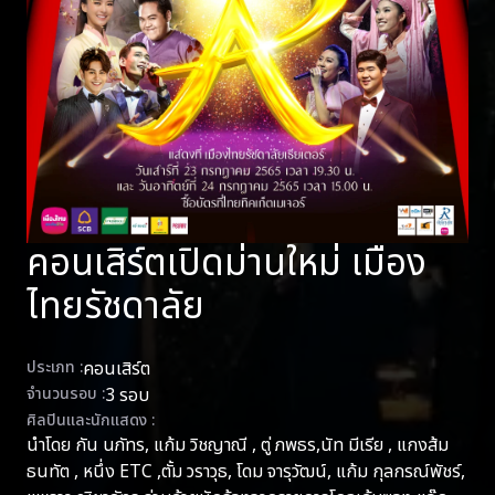
คอนเสิร์ตเปิดม่านใหม่ เมือง
ไทยรัชดาลัย
ประเภท :
คอนเสิร์ต
จำนวนรอบ :
3 รอบ
ศิลปินและนักแสดง :
นำโดย กัน นภัทร, แก้ม วิชญาณี , ตู่ ภพธร,นัท มีเรีย , แกงส้ม
ธนทัต , หนึ่ง ETC ,ตั้ม วราวุธ, โดม จารุวัฒน์, แก้ม กุลกรณ์พัชร์,