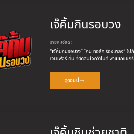
เจ๊คิ้มกินรอบวง
รายละเอียด :
“เจ๊คิ้มกินรอบวง” “กิน ทอล์ค ร้องเพลง” ไป
เจนิเฟอร์ คิ้ม
ที่ตัดสินใจคว้าไมค์ พาแขกแขกรั
ดูตอนนี้
เจ๊คิ้มชิมช่วยชาติ