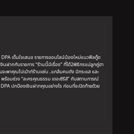
ือ DPA เต็มใจเสนอ รายการออนไลน์น้องใหม่แนวฟีลกู๊ด
ินฝากกับรายการ “ร้านนี้มีเรื่อง” ที่ได้2พิธีกรแม่ลูกคู่ฮา
ร้อมจะพาคุณไปเม้าท์ร้านแซ่บ ..แกล้มคนดัง มีกระแส และ
ง!! พร้อมช่วง “ละครคุณธรรม เดอะซีรีส์” กับสถานการณ์
้ว่า DPA ปกป้องเงินฝากคุณอย่างไร ก่อนที่จะปิดท้ายด้วย