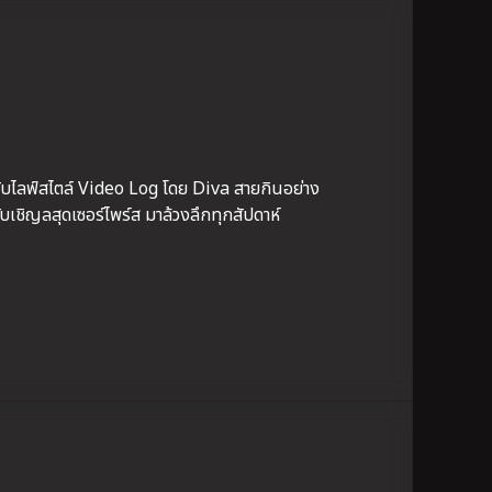
กับไลฟ์สไตล์ Video Log โดย Diva สายกินอย่าง
บเชิญลสุดเซอร์ไพร์ส มาล้วงลึกทุกสัปดาห์