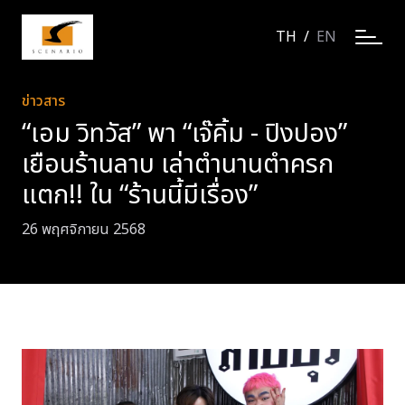
TH
/
EN
ข่าวสาร
“เอม วิทวัส” พา “เจ๊คิ้ม - ปิงปอง”
เยือนร้านลาบ เล่าตำนานตำครก
แตก!! ใน “ร้านนี้มีเรื่อง”
26 พฤศจิกายน 2568