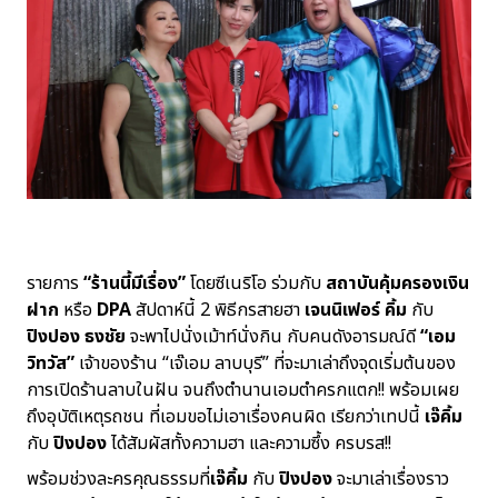
รายการ
“ร้านนี้มีเรื่อง”
โดยซีเนริโอ ร่วมกับ
สถาบันคุ้มครองเงิน
ฝาก
หรือ
DPA
สัปดาห์นี้ 2 พิธีกรสายฮา
เจนนิเฟอร์ คิ้ม
กับ
ปิงปอง ธงชัย
จะพาไปนั่งเม้าท์นั่งกิน กับคนดังอารมณ์ดี
“เอม
วิทวัส”
เจ้าของร้าน “เจ๊เอม ลาบบุรี” ที่จะมาเล่าถึงจุดเริ่มต้นของ
การเปิดร้านลาบในฝัน จนถึงตำนานเอมตำครกแตก!! พร้อมเผย
ถึงอุบัติเหตุรถชน ที่เอมขอไม่เอาเรื่องคนผิด เรียกว่าเทปนี้
เจ๊คิ้ม
กับ
ปิงปอง
ได้สัมผัสทั้งความฮา และความซึ้ง ครบรส!!
พร้อมช่วงละครคุณธรรมที่
เจ๊คิ้ม
กับ
ปิงปอง
จะมาเล่าเรื่องราว